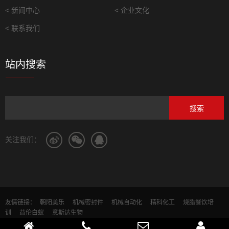
< 新闻中心
< 企业文化
< 联系我们
站内搜索
关注我们：
友情链接：
朝阳美乐
机械密封件
机械自动化
精科化工
烧腊餐饮培
训
益伦白蚁
意斯达生物