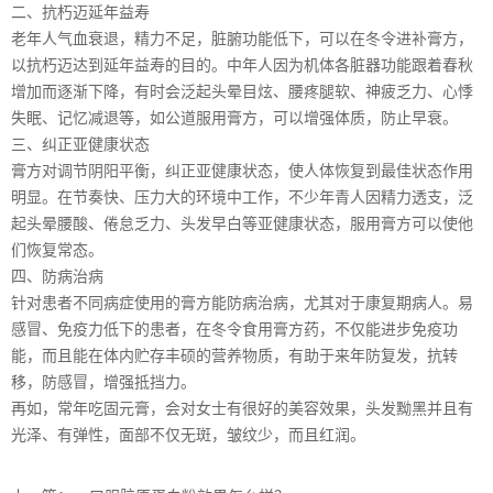
二、抗朽迈延年益寿
老年人气血衰退，精力不足，脏腑功能低下，可以在冬令进补膏方，
以抗朽迈达到延年益寿的目的。中年人因为机体各脏器功能跟着春秋
增加而逐渐下降，有时会泛起头晕目炫、腰疼腿软、神疲乏力、心悸
失眠、记忆减退等，如公道服用膏方，可以增强体质，防止早衰。
三、纠正亚健康状态
膏方对调节阴阳平衡，纠正亚健康状态，使人体恢复到最佳状态作用
明显。在节奏快、压力大的环境中工作，不少年青人因精力透支，泛
起头晕腰酸、倦怠乏力、头发早白等亚健康状态，服用膏方可以使他
们恢复常态。
四、防病治病
针对患者不同病症使用的膏方能防病治病，尤其对于康复期病人。易
感冒、免疫力低下的患者，在冬令食用膏方药，不仅能进步免疫功
能，而且能在体内贮存丰硕的营养物质，有助于来年防复发，抗转
移，防感冒，增强抵挡力。
再如，常年吃固元膏，会对女士有很好的美容效果，头发黝黑并且有
光泽、有弹性，面部不仅无斑，皱纹少，而且红润。