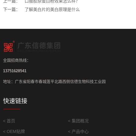
上一篇：
口服胶原蛋白粉效果怎么样？
下一篇：
了解美白片的美白原理是什么
全国招商热线：
13751628541
地址：广东省阳春市春城莲平北路西侧信德生物科技工业园
快速链接
< 首页
< 集团概况
< OEM贴牌
< 产品中心