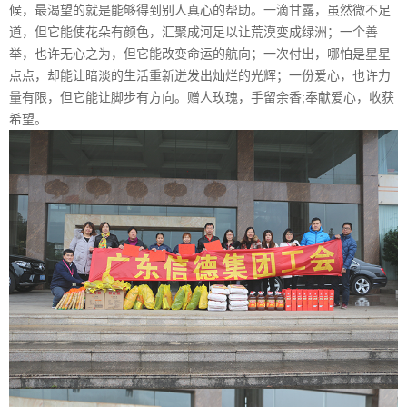
候，最渴望的就是能够得到别人真心的帮助。一滴甘露，虽然微不足
道，但它能使花朵有颜色，汇聚成河足以让荒漠变成绿洲；一个善
举，也许无心之为，但它能改变命运的航向；一次付出，哪怕是星星
点点，却能让暗淡的生活重新迸发出灿烂的光辉；一份爱心，也许力
量有限，但它能让脚步有方向。赠人玫瑰，手留余香;奉献爱心，收获
希望。