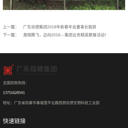
上一篇：
广东信德集团2018年新春年会董事长致辞
下一篇：
激情腾飞，迈向2018---集团业务精英聚餐活动！
全国招商热线：
13751628541
地址：广东省阳春市春城莲平北路西侧信德生物科技工业园
快速链接