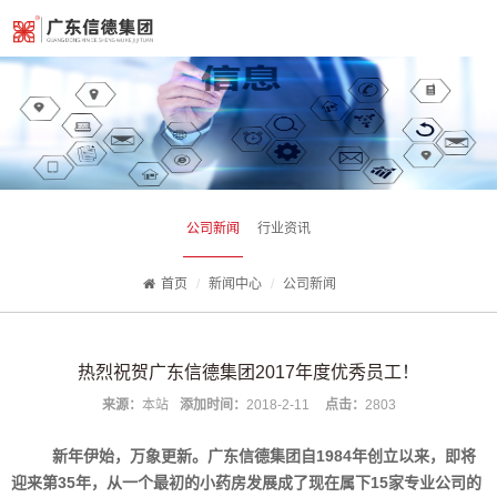
公司新闻
行业资讯
首页
新闻中心
公司新闻
热烈祝贺广东信德集团2017年度优秀员工！
来源：
本站
添加时间：
2018-2-11
点击：
2803
新年伊始，万象更新
。广东信德集团
自
1984年
创立以来，即将
迎来第
35年，
从一个
最初的小药房
发展成了
现在
属下
1
5
家专业公司的