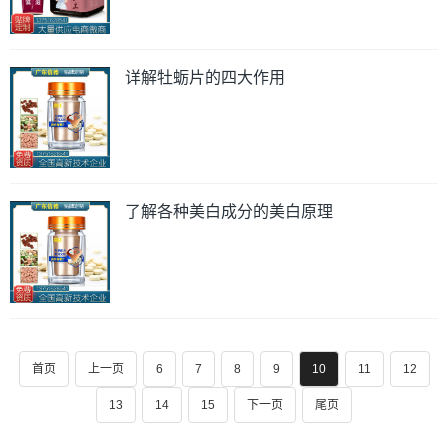
详解牡蛎片的四大作用
了解各种美白成分的美白原理
首页
上一页
6
7
8
9
10
11
12
13
14
15
下一页
尾页